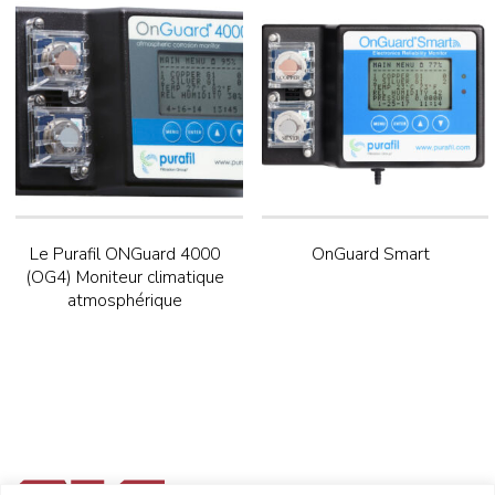
é
d
u
p
l
u
s
r
é
c
Le Purafil ONGuard 4000
OnGuard Smart
e
(OG4) Moniteur climatique
n
atmosphérique
t
a
u
p
l
u
s