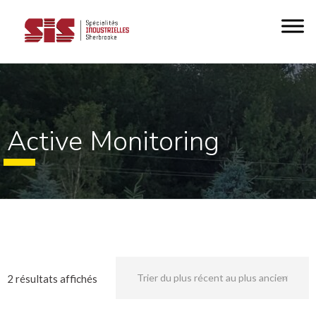
Active Monitoring
T
2 résultats affichés
r
i