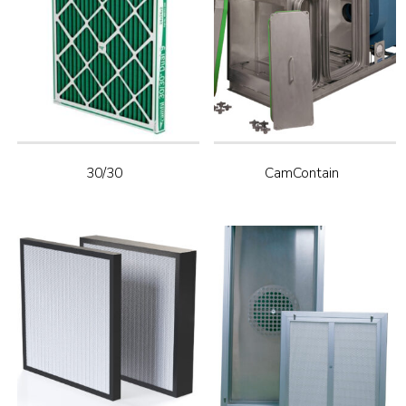
30/30
CamContain