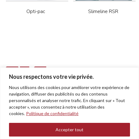
Opti-pac
Slimeline RSR
Nous respectons votre vie privée.
Nous utilisons des cookies pour améliorer votre expérience de
955, rue Léon-Trépanier
navigation, diffuser des publicités ou des contenus
Sherbrooke (Québec)
personnalisés et analyser notre trafic. En cliquant sur « Tout
J1G 5J6
accepter », vous consentez à notre utilisation des
cookies.
Politique de confidentialité
Téléphone : 819.564.1800
Sans Frais : 1.800.310.1802
Accepter tout
sis@sissherbrooke.com
Politique de confidentialité