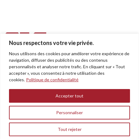
Nous respectons votre vie privée.
Nous utilisons des cookies pour améliorer votre expérience de
955, rue Léon-Trépanier
navigation, diffuser des publicités ou des contenus
Sherbrooke (Québec)
personnalisés et analyser notre trafic. En cliquant sur « Tout
J1G 5J6
accepter », vous consentez à notre utilisation des
cookies.
Politique de confidentialité
Téléphone : 819.564.1800
Sans Frais : 1.800.310.1802
Accepter tout
sis@sissherbrooke.com
Politique de confidentialité
Personnaliser
© 2024 SIS Sherbrooke. Tous droits réservés
Tout rejeter